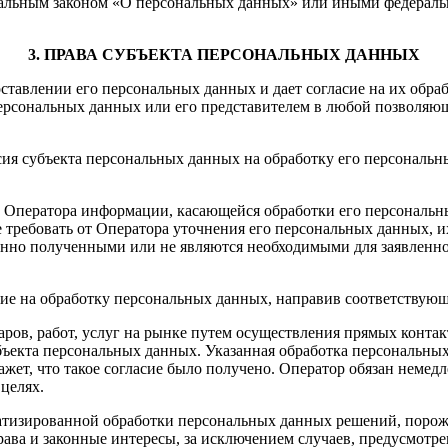
альным законом «О персональных данных» или иными федераль
3. ПРАВА СУБЪЕКТА ПЕРСОНАЛЬНЫХ ДАННЫХ
тавлении его персональных данных и дает согласие на их обрабо
рсональных данных или его представителем в любой позволяюще
асия субъекта персональных данных на обработку его персональ
 Оператора информации, касающейся обработки его персональных
требовать от Оператора уточнения его персональных данных, и
нно полученными или не являются необходимыми для заявленно
асие на обработку персональных данных, направив соответствую
аров, работ, услуг на рынке путем осуществления прямых конта
убъекта персональных данных. Указанная обработка персональны
ажет, что такое согласие было получено. Оператор обязан неме
целях.
матизированной обработки персональных данных решений, поро
ва и законные интересы, за исключением случаев, предусмотре