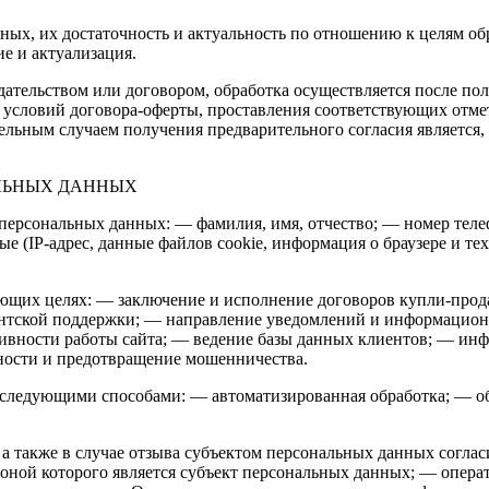
нных, их достаточность и актуальность по отношению к целям 
е и актуализация.
дательством или договором, обработка осуществляется после по
условий договора-оферты, проставления соответствующих отмет
тельным случаем получения предварительного согласия является
АЛЬНЫХ ДАННЫХ
 персональных данных: — фамилия, имя, отчество; — номер тел
ые (IP-адрес, данные файлов cookie, информация о браузере и т
ющих целях: — заключение и исполнение договоров купли-продаж
иентской поддержки; — направление уведомлений и информацио
тивности работы сайта; — ведение базы данных клиентов; — ин
сности и предотвращение мошенничества.
 следующими способами: — автоматизированная обработка; — об
а также в случае отзыва субъектом персональных данных соглас
ной которого является субъект персональных данных; — операто