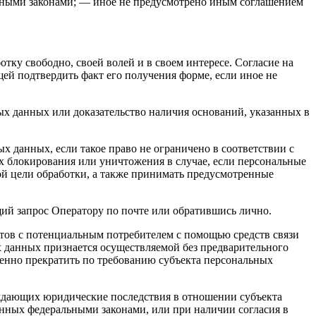
ными законами; — иное не предусмотрено иным соглашением
тку свободно, своей волей и в своем интересе. Согласие на
й подтвердить факт его получения форме, если иное не
ных данных или доказательство наличия оснований, указанных в
 данных, если такое право не ограничено в соответствии с
х блокирования или уничтожения в случае, если персональные
й цели обработки, а также принимать предусмотренные
щий запрос Оператору по почте или обратившись лично.
ктов с потенциальным потребителем с помощью средств связи
х данных признается осуществляемой без предварительного
дленно прекратить по требованию субъекта персональных
ждающих юридические последствия в отношении субъекта
нных федеральными законами, или при наличии согласия в